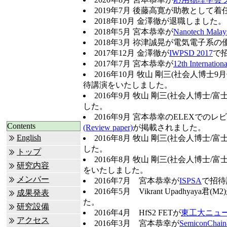
2019年7月 後藤高寛が助教として
2018年10月 金澤徹が退職しました。
2018年5月 宮本恭幸が
Nanotech Malay
2018年3月 祢津誠晃が電気電子系
2017年12月 金澤徹が
IWPSD 2017
で
2017年7月 宮本恭幸が
12th Internation
2016年10月 牧山 剛三(社会人博士9
待講演をいたしました。
2016年9月 牧山 剛三(社会人博士/富
した。
2016年9月 宮本恭幸のELEXでのレ
Contents
(Review paper)
が掲載されました。
English
2016年8月 牧山 剛三(社会人博士/富
した。
トップ
2016年8月 牧山 剛三(社会人博士/富
研究内容
をいたしました。
メンバー
2016年7月 宮本恭幸が
ISPSA
で招待
2016年5月 Vikrant Upadhyaya君(M2
成果発表
た。
研究設備
2016年4月 HfS2 FETが
東工大ニュ
アクセス
2016年3月 宮本恭幸が
SemiconChai