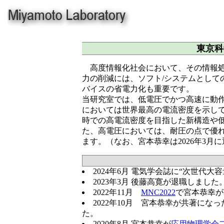
東京科
高度情報化社会において、その情報処
力の削減には、ソフト/システムとして
バイスの省電力化も重要です。
当研究室では、低電圧でかつ高速に動
においては世界最高の電流密度を示して
時での高電流密度を目指した新構造や
た、高電圧においては、耐圧の点で優れ
ます。（なお、宮本恭幸は2026年3
2024年6月 電気学会誌に“次世代
2023年3月 後藤高寛が退職しました
2022年11月
MNC2022
で宮本恭幸がKe
2022年10月 宮本恭幸が共著になっ
た。
2020年8月 宮本恭幸が
応用物理学会