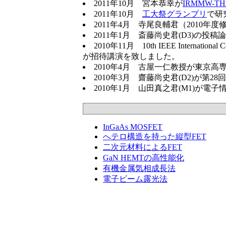
2011年10月 宮本恭幸が
IRMMW-TH
2011年10月
工大祭グランプリ
で研
2011年4月 寺尾良輔君（2010年
2011年1月 斎藤尚史君(D3)の投稿
2010年11月 10th IEEE International Co
が招待講演を致しました。
2010年4月 古屋一仁教授が東京
2010年3月 齋藤尚史君(D2)が第
2010年1月 山田真之君(M1)
InGaAs MOSFET
へテロ構造を持った縦型FET
二次元材料によるFET
GaN HEMTの高性能化
有機金属気相成長法
電子ビーム露光法