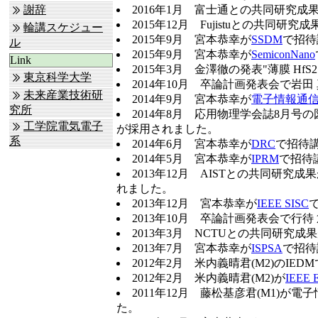
謝辞
2016年1月 富士通との共同研究成
2015年12月 Fujistuとの共同研究
輪講スケジュー
2015年9月 宮本恭幸が
SSDM
で招待
ル
2015年9月 宮本恭幸が
SemiconNano
Link
2015年3月 金澤徹の発表"薄膜 HfS2 
東京科学大学
2014年10月 卒論計画発表会で岩
未来産業技術研
2014年9月 宮本恭幸が
電子情報通
究所
2014年8月 応用物理学会誌8月号
工学院電気電子
が採用されました。
系
2014年6月 宮本恭幸が
DRC
で招待
2014年5月 宮本恭幸が
IPRM
で招待
2013年12月 AISTとの共同研究成果
れました。
2013年12月 宮本恭幸が
IEEE SISC
2013年10月 卒論計画発表会で行
2013年3月 NCTUとの共同研究成
2013年7月 宮本恭幸が
ISPSA
で招待
2012年2月 米内義晴君(M2)のIE
2012年2月 米内義晴君(M2)が
IEEE E
2011年12月 藤松基彦君(M1)
た。